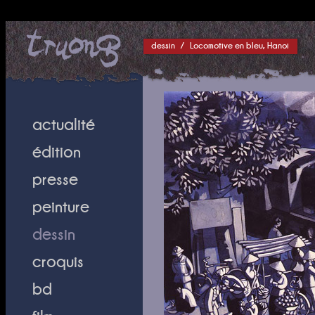
dessin
/
Locomotive en bleu, Hanoi
actualité
édition
presse
peinture
dessin
croquis
bd