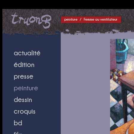
peinture
/
Femme au ventilateur
actualité
édition
presse
peinture
dessin
croquis
bd