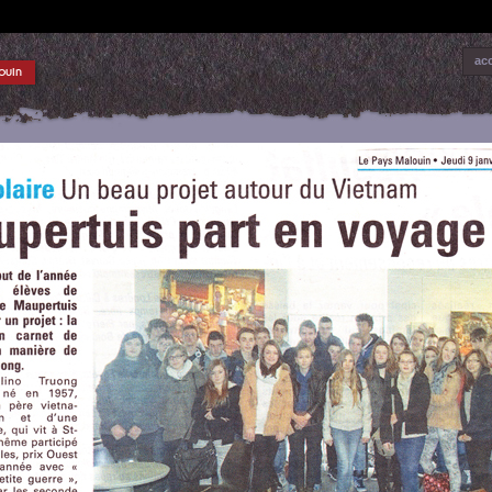
acc
ouin