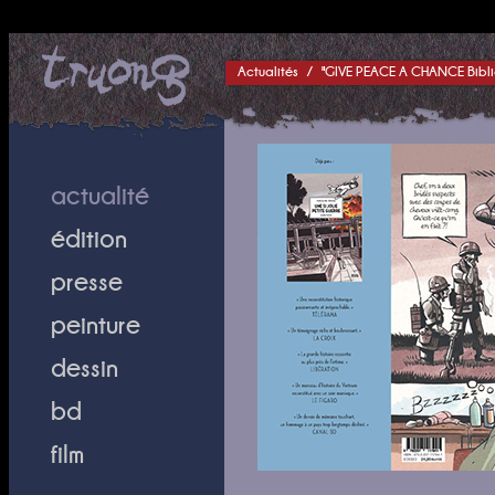
Actualités
/
"GIVE PEACE A CHANCE Bibli
actualité
édition
presse
peinture
dessin
bd
film