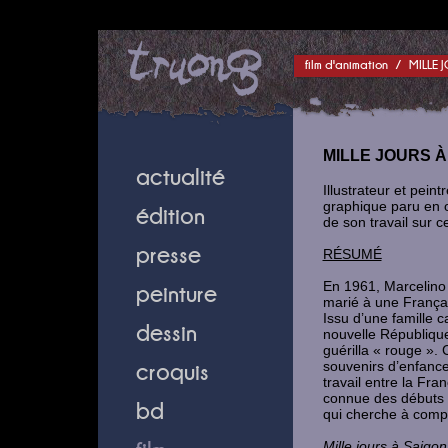
film d'animation
/
MILLE 
MILLE JOURS À
actualité
Illustrateur et pei
graphique paru en 
édition
de son travail sur ce
presse
RÉSUMÉ
En 1961, Marcelino 
peinture
marié à une Françai
Issu d’une famille c
dessin
nouvelle République
guérilla « rouge ».
souvenirs d’enfance
croquis
travail entre la Fr
connue des débuts d
bd
qui cherche à compre
Mille jours à Saigon