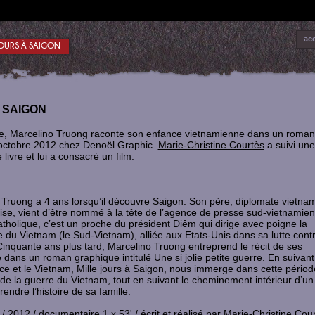
acc
JOURS À SAIGON
 SAIGON
ntre, Marcelino Truong raconte son enfance vietnamienne dans un roman
octobre 2012 chez Denoël Graphic.
Marie-Christine Courtès
a suivi une
 livre et lui a consacré un film.
Truong a 4 ans lorsqu’il découvre Saigon. Son père, diplomate vietna
se, vient d’être nommé à la tête de l’agence de presse sud-vietnamien
atholique, c’est un proche du président Diêm qui dirige avec poigne la
 du Vietnam (le Sud-Vietnam), alliée aux Etats-Unis dans sa lutte contr
 Cinquante ans plus tard, Marcelino Truong entreprend le récit de ses
 dans un roman graphique intitulé Une si jolie petite guerre. En suivan
ance et le Vietnam, Mille jours à Saigon, nous immerge dans cette pério
e la guerre du Vietnam, tout en suivant le cheminement intérieur d’un 
ndre l’histoire de sa famille.
/ 2012 / documentaire 1 x 53' / écrit et réalisé par
Marie-Christine Cou