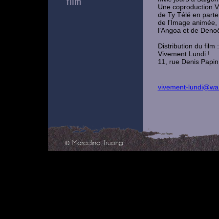
film
Une coproduction V
de Ty Télé en parte
de l’Image animée, 
l’Angoa et de Denoë
Distribution du fil
Vivement Lundi !
11, rue Denis Papi
vivement-lundi@wa
© Marcelino Truong