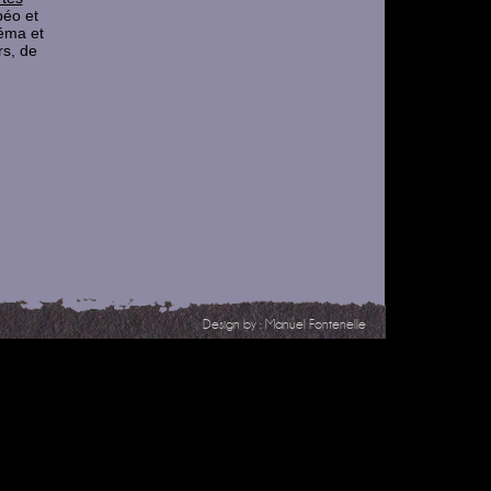
béo et
néma et
rs, de
Design by :
Manuel Fontenelle