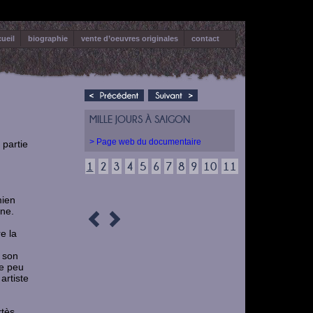
ueil
biographie
vente d’oeuvres originales
contact
MILLE JOURS À SAIGON
> Page web du documentaire
 partie
1
2
3
4
5
6
7
8
9
10
11
mien
ne.
e la
t son
de peu
artiste
rtès