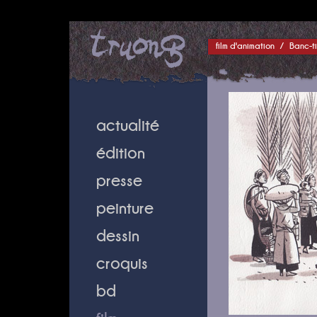
film d'animation
/
Banc-ti
actualité
édition
presse
peinture
dessin
croquis
bd