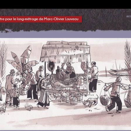
acc
tre pour le long-métrage de Marc-Olivier Louveau