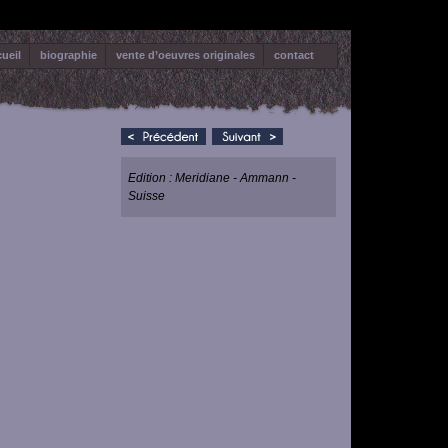
ueil
biographie
vente d’oeuvres originales
contact
Edition : Meridiane - Ammann -
Suisse