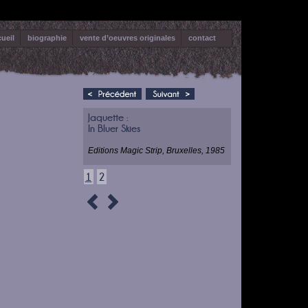
ueil
biographie
vente d’oeuvres originales
contact
Jaquette :
In Bluer Skies
Editions Magic Strip, Bruxelles, 1985
1
2