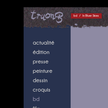
bd
/
In Bluer Skies
actualité
édition
presse
peinture
dessin
croquis
bd